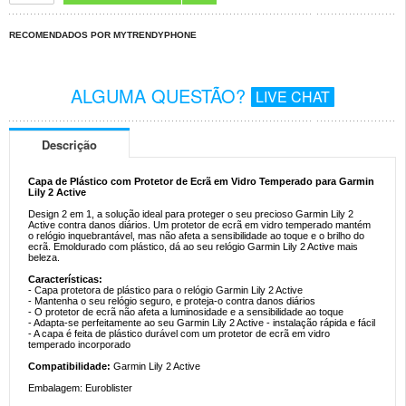
RECOMENDADOS POR MYTRENDYPHONE
ALGUMA QUESTÃO?
LIVE CHAT
Descrição
Capa de Plástico com Protetor de Ecrã em Vidro Temperado para Garmin
Lily 2 Active
Design 2 em 1, a solução ideal para proteger o seu precioso Garmin Lily 2
Active contra danos diários. Um protetor de ecrã em vidro temperado mantém
o relógio inquebrantável, mas não afeta a sensibilidade ao toque e o brilho do
ecrã. Emoldurado com plástico, dá ao seu relógio Garmin Lily 2 Active mais
beleza.
Características:
- Capa protetora de plástico para o relógio Garmin Lily 2 Active
- Mantenha o seu relógio seguro, e proteja-o contra danos diários
- O protetor de ecrã não afeta a luminosidade e a sensibilidade ao toque
- Adapta-se perfeitamente ao seu Garmin Lily 2 Active - instalação rápida e fácil
- A capa é feita de plástico durável com um protetor de ecrã em vidro
temperado incorporado
Compatibilidade:
Garmin Lily 2 Active
Embalagem: Euroblister