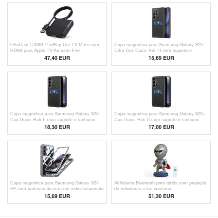
OttoCast CA361 CarPlay Car TV Mate com
Capa magnética para Samsung Galaxy S25
HDMI para Apple TV/Amazon Fire
Ultra Dux Ducis Rafi II com suporte e
TV/Nintendo
ranhuras para cartões - Preto
47,40 EUR
15,69 EUR
Capa magnética para Samsung Galaxy S25
Capa magnética para Samsung Galaxy S25+
Dux Ducis Rafi II com suporte e ranhuras
Dux Ducis Rafi II com suporte e ranhuras
para cartões - Preto
para cartões - Preto
18,30 EUR
17,00 EUR
Capa magnética para Samsung Galaxy S24
Altifalante Bluetooth para robôs com projeção
FE com proteção de ecrã em vidro temperado
de nebulosas e luz nocturna
- Compatível com MagSafe - Cinzento
15,69 EUR
51,30 EUR