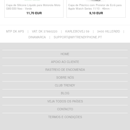
Capa de Silicone Líquido para Motorola Moto
Capa de Plástico com Protetor de Ecrã para
G85/S50 Neo - Verde
Apple Watch Series 11/10 - 46mm -
Transparente
11,70 EUR
9,10 EUR
MTP DK APS
|
VAT: DK 37860220
|
KARLEBOVEJ 59
|
3400 HILLERØD
|
DINAMARCA
|
SUPPORT@MYTRENDYPHONE.PT
HOME
APOIO AO CLIENTE
RASTREIO DE ENCOMENDA
SOBRE NÓS
CLUB TRENDY
BLOG
VEJA TODOS OS PAÍSES
CONTACTO
TERMOS E CONDIÇÕES