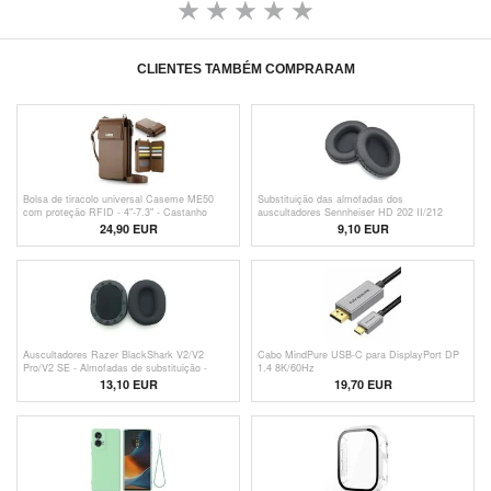
CLIENTES TAMBÉM COMPRARAM
Bolsa de tiracolo universal Caseme ME50
Substituição das almofadas dos
com proteção RFID - 4"-7.3" - Castanho
auscultadores Sennheiser HD 202 II/212
Pro/437 - Preto
24,90 EUR
9,10 EUR
Auscultadores Razer BlackShark V2/V2
Cabo MindPure USB-C para DisplayPort DP
Pro/V2 SE - Almofadas de substituição -
1.4 8K/60Hz
Preto
13,10 EUR
19,70 EUR