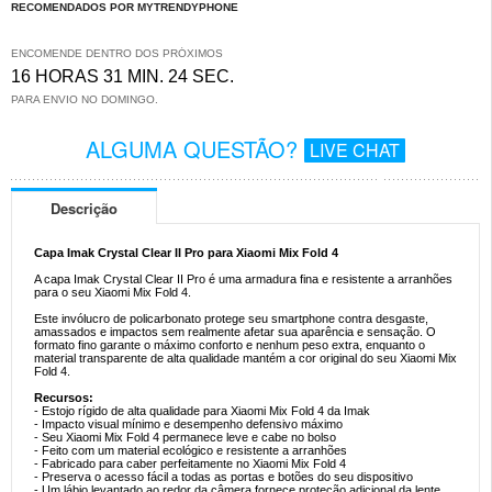
RECOMENDADOS POR MYTRENDYPHONE
ENCOMENDE DENTRO DOS PRÓXIMOS
16 HORAS 31 MIN. 23 SEC.
PARA ENVIO NO DOMINGO.
ALGUMA QUESTÃO?
LIVE CHAT
Descrição
Capa Imak Crystal Clear II Pro para Xiaomi Mix Fold 4
A capa Imak Crystal Clear II Pro é uma armadura fina e resistente a arranhões
para o seu Xiaomi Mix Fold 4.
Este invólucro de policarbonato protege seu smartphone contra desgaste,
amassados e impactos sem realmente afetar sua aparência e sensação. O
formato fino garante o máximo conforto e nenhum peso extra, enquanto o
material transparente de alta qualidade mantém a cor original do seu Xiaomi Mix
Fold 4.
Recursos:
- Estojo rígido de alta qualidade para Xiaomi Mix Fold 4 da Imak
- Impacto visual mínimo e desempenho defensivo máximo
- Seu Xiaomi Mix Fold 4 permanece leve e cabe no bolso
- Feito com um material ecológico e resistente a arranhões
- Fabricado para caber perfeitamente no Xiaomi Mix Fold 4
- Preserva o acesso fácil a todas as portas e botões do seu dispositivo
- Um lábio levantado ao redor da câmera fornece proteção adicional da lente