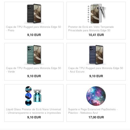
Capa de TPU Rugged para Motorola Edge 50
Protetor de Ecrã em Vidro Temperado
- Preto
Privacidade para Motorola Edge 50
9,10 EUR
10,41
EUR
Capa de TPU Rugged para Motorola Edge 50
Capa de TPU Rugged para Motorola Edge 50
- Verde
- Azul Escuro
9,10 EUR
9,10 EUR
Liquid Glass Protetor de Ecrã Nano Universal
Suporte e Pega Extensível PopSockets -
- Ultratransparente e resistente a impressões
Plástico - Nebulosa Azul
digitais
9,10 EUR
17,00 EUR