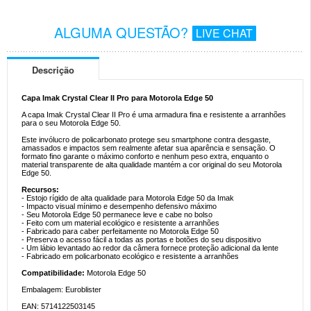
ALGUMA QUESTÃO?
LIVE CHAT
Descrição
Capa Imak Crystal Clear II Pro para Motorola Edge 50
A capa Imak Crystal Clear II Pro é uma armadura fina e resistente a arranhões
para o seu Motorola Edge 50.
Este invólucro de policarbonato protege seu smartphone contra desgaste,
amassados e impactos sem realmente afetar sua aparência e sensação. O
formato fino garante o máximo conforto e nenhum peso extra, enquanto o
material transparente de alta qualidade mantém a cor original do seu Motorola
Edge 50.
Recursos:
- Estojo rígido de alta qualidade para Motorola Edge 50 da Imak
- Impacto visual mínimo e desempenho defensivo máximo
- Seu Motorola Edge 50 permanece leve e cabe no bolso
- Feito com um material ecológico e resistente a arranhões
- Fabricado para caber perfeitamente no Motorola Edge 50
- Preserva o acesso fácil a todas as portas e botões do seu dispositivo
- Um lábio levantado ao redor da câmera fornece proteção adicional da lente
- Fabricado em policarbonato ecológico e resistente a arranhões
Compatibilidade:
Motorola Edge 50
Embalagem: Euroblister
EAN: 5714122503145