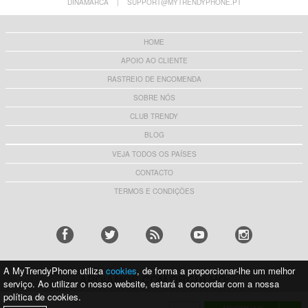
DINAMARCA
|
SUPPORT@MYTRENDYPHONE.PT
HOME
APOIO AO CLIENTE
RASTREIO DE ENCOMENDA
SOBRE NÓS
CLUB TRENDY
BLOG
VEJA TODOS OS PAÍSES
CONTACTO
TERMOS E CONDIÇÕES
A MyTrendyPhone utiliza
cookies
, de forma a proporcionar-lhe um melhor
APOIAMOS COM ORGULHO:
serviço. Ao utilizar o nosso website, estará a concordar com a nossa
política de cookies.