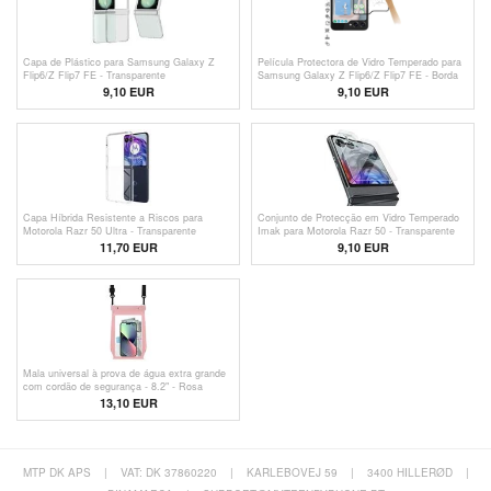
Capa de Plástico para Samsung Galaxy Z
Película Protectora de Vidro Temperado para
Flip6/Z Flip7 FE - Transparente
Samsung Galaxy Z Flip6/Z Flip7 FE - Borda
Preta
9,10 EUR
9,10 EUR
Capa Híbrida Resistente a Riscos para
Conjunto de Protecção em Vidro Temperado
Motorola Razr 50 Ultra - Transparente
Imak para Motorola Razr 50 - Transparente
11,70 EUR
9,10 EUR
Mala universal à prova de água extra grande
com cordão de segurança - 8.2" - Rosa
13,10 EUR
MTP DK APS
|
VAT: DK 37860220
|
KARLEBOVEJ 59
|
3400 HILLERØD
|