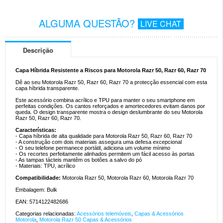
ALGUMA QUESTÃO?
LIVE CHAT
Descrição
Capa Híbrida Resistente a Riscos para Motorola Razr 50, Razr 60, Razr 70
Dê ao seu Motorola Razr 50, Razr 60, Razr 70 a protecção essencial com esta
capa híbrida transparente.
Este acessório combina acrílico e TPU para manter o seu smartphone em
perfeitas condições. Os cantos reforçados e amortecedores evitam danos por
queda. O design transparente mostra o design deslumbrante do seu Motorola
Razr 50, Razr 60, Razr 70.
Características:
- Capa híbrida de alta qualidade para Motorola Razr 50, Razr 60, Razr 70
- A construção com dois materiais assegura uma defesa excepcional
- O seu telefone permanece portátil, adiciona um volume mínimo
- Os recortes perfeitamente alinhados permitem um fácil acesso às portas
- As tampas tácteis mantêm os botões a salvo do pó
- Materiais: TPU, acrílico
Compatibilidade:
Motorola Razr 50, Motorola Razr 60, Motorola Razr 70
Embalagem: Bulk
EAN: 5714122482686
Categorias relacionadas:
Acessórios telemóveis
,
Capas & Acessórios
Motorola
,
Motorola Razr 50 Capas & Acessórios