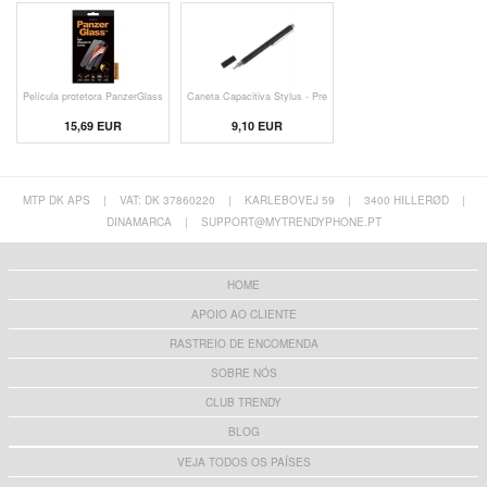
Película protetora PanzerGlass
Caneta Capacitiva Stylus - Pre
15,69 EUR
9,10 EUR
MTP DK APS
|
VAT: DK 37860220
|
KARLEBOVEJ 59
|
3400 HILLERØD
|
DINAMARCA
|
SUPPORT@MYTRENDYPHONE.PT
HOME
APOIO AO CLIENTE
RASTREIO DE ENCOMENDA
SOBRE NÓS
CLUB TRENDY
BLOG
VEJA TODOS OS PAÍSES