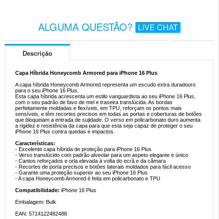
ALGUMA QUESTÃO?
LIVE CHAT
Descrição
Capa Híbrida Honeycomb Armored para iPhone 16 Plus
A capa híbrida Honeycomb Armored representa um escudo extra duradouro
para o seu iPhone 16 Plus.
Esta capa híbrida acrescenta um estilo vanguardista ao seu iPhone 16 Plus,
com o seu padrão de favo de mel e traseira translúcida. As bordas
perfeitamente moldadas e flexíveis, em TPU, reforçam os pontos mais
sensíveis, e têm recortes precisos em todas as portas e coberturas de botões
que bloqueiam a entrada de sujidade. O verso em policarbonato duro aumenta
a rigidez e resistência da capa para que esta seja capaz de proteger o seu
iPhone 16 Plus contra quedas e impactos.
Características:
- Excelente capa híbrida de proteção para iPhone 16 Plus
- Verso translúcido com padrão alveolar para um aspeto elegante e único
- Cantos reforçados e orla elevada à volta do ecrã e da câmara
- Recortes de porta precisos e botões laterais moldados para fácil acesso
- Garante uma proteção superior ao seu iPhone 16 Plus
- A capa Honeycomb Armored é feita em policarbonato e TPU
Compatibilidade:
iPhone 16 Plus
Embalagem: Bulk
EAN: 5714122482488