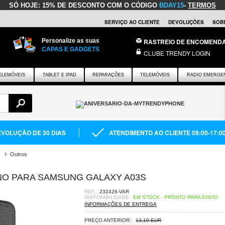
SÓ HOJE:
15% DE DESCONTO COM O CÓDIGO
BDAY15
-
TERMOS
SERVIÇO AO CLIENTE
DEVOLUÇÕES
SOB
Personalize as suas
RASTREIO DE ENCOMEND
CAPAS E GADGETS
CLUBE TRENDY LOGIN
ELEMÓVEIS
TABLET E IPAD
REPARAÇÕES
TELEMÓVEIS
RADIO EMERGE
VOLUÇÃO DE 30 DIAS
ATENDIMENTO AO CLIENTE 09:00-17:0
Outros
INO PARA SAMSUNG GALAXY A03S
REF.:
232426-VAR
DISPONIBILIDADE:
EM STOCK - PRONTO PARA ENVIO
INFORMAÇÕES DE ENTREGA
PREÇO ANTERIOR:
13,10 EUR