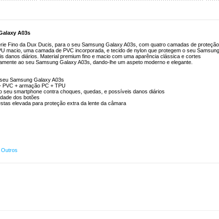
Galaxy A03s
série Fino da Dux Ducis, para o seu Samsung Galaxy A03s, com quatro camadas de proteção
PU macio, uma camada de PVC incorporada, e tecido de nylon que protegem o seu Samsun
s danos diários. Material premium fino e macio com uma aparência clássica e cortes
itamente ao seu Samsung Galaxy A03s, dando-lhe um aspeto moderno e elegante.
 o seu Samsung Galaxy A03s
 + PVC + armação PC + TPU
ge o seu smartphone contra choques, quedas, e possíveis danos diários
lidade dos botões
estas elevada para proteção extra da lente da câmara
,
Outros