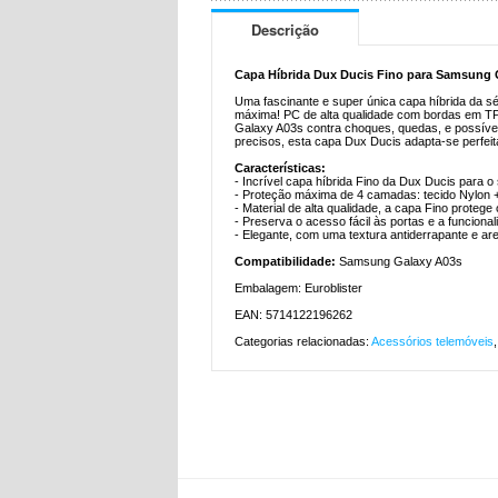
Descrição
Capa Híbrida Dux Ducis Fino para Samsung 
Uma fascinante e super única capa híbrida da 
máxima! PC de alta qualidade com bordas em T
Galaxy A03s contra choques, quedas, e possívei
precisos, esta capa Dux Ducis adapta-se perfe
Características:
- Incrível capa híbrida Fino da Dux Ducis para
- Proteção máxima de 4 camadas: tecido Nylon
- Material de alta qualidade, a capa Fino prote
- Preserva o acesso fácil às portas e a funciona
- Elegante, com uma textura antiderrapante e ar
Compatibilidade:
Samsung Galaxy A03s
Embalagem: Euroblister
EAN: 5714122196262
Categorias relacionadas:
Acessórios telemóveis