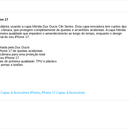
one 17
iários usando a capa híbrida Dux Ducis Clin Series. Esta capa inovadora tem cantos tipo
 de câmara, que protegem completamente de quedas e arranhões acidentais. A capa híbrida
primeira qualidade que impedem o amarelecimento ao longo do tempo, enquanto o design
nal do seu iPhone 17.
nhada pela Dux Ducis
iPhone 17 de quedas acidentais
a câmara para uma proteção total
 seu iPhone 17
ais de primeira qualidade: TPU e plástico
 portas e botões
,
Capas & Acessórios iPhone
,
iPhone 17 Capas & Acessórios