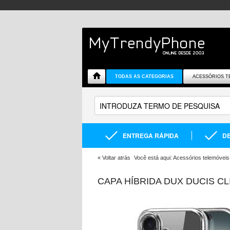
TODAS AS CATEGORIAS
ACESSÓRIOS T
ENTREGA RÁPIDA
DE
«
Voltar atrás
Você está aqui:
Acessórios telemóveis
CAPA HÍBRIDA DUX DUCIS CL