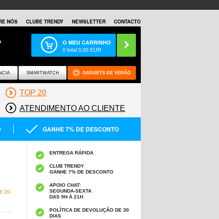
RE NÓS
CLUBE TRENDY
NEWSLETTER
CONTACTO
A
O MEU CARRINHO
0
total
0,00
EUR
NCIA
SMARTWATCH
GADGETS DE VERÃO
TOP 20
ATENDIMENTO AO CLIENTE
0
GANHE 7% DE DESCONTO
ENTREGA RÁPIDA
CLUB TRENDY
GANHE 7% DE DESCONTO
APOIO CHAT:
SEGUNDA-SEXTA
 20-
DAS 9H À 21H
POLÍTICA DE DEVOLUÇÃO DE 30
DIAS