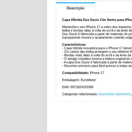
Descrição
Capa Híbrida Dux Ducis Clin Series para iPh
Mantenha o seu iPhone 17 a salvo dos impactos d
bolha e bordas altas à volta do ecrã e da lente
Dux Ducis é fabricada a partir de materiais de 
transparente mostra o acabamento colorido origi
Características:
- Capa híbrida inovadora para o iPhone 17 dese
- Os cantos tipo bolha protegem o seu telefone 
- Bordas mais altas à volta do ecrã e da lente d
- O design cristalino mostra a beleza original do
- A capa Dux Ducis é fabricada a partir de materi
- Recortes precisos para fácil acesso a todas as
Compatibilidade:
iPhone 17
Embalagem: Euroblister
EAN: 6971824153385
Categorias relacionadas:
Acessórios telemóveis