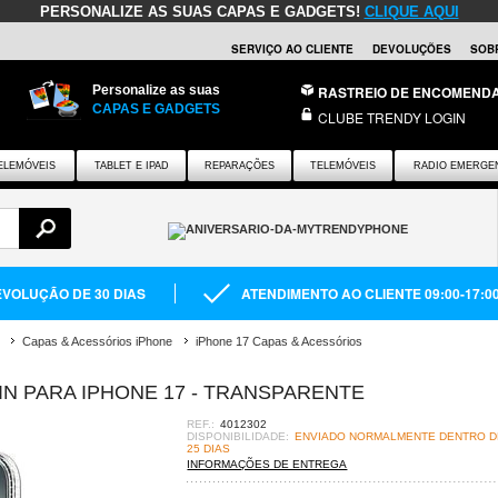
PERSONALIZE AS SUAS CAPAS E GADGETS!
CLIQUE AQUI
SERVIÇO AO CLIENTE
DEVOLUÇÕES
SOB
Personalize as suas
RASTREIO DE ENCOMEND
CAPAS E GADGETS
CLUBE TRENDY LOGIN
ELEMÓVEIS
TABLET E IPAD
REPARAÇÕES
TELEMÓVEIS
RADIO EMERGE
VOLUÇÃO DE 30 DIAS
ATENDIMENTO AO CLIENTE 09:00-17:0
Capas & Acessórios iPhone
iPhone 17 Capas & Acessórios
IN PARA IPHONE 17 - TRANSPARENTE
REF.:
4012302
DISPONIBILIDADE:
ENVIADO NORMALMENTE DENTRO DE
25 DIAS
INFORMAÇÕES DE ENTREGA