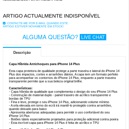
ARTIGO ACTUALMENTE INDISPONÍVEL
CONTACTE-ME POR E-MAIL QUANDO ESTE
ARTIGO ESTIVER NOVAMENTE EM STOCK!
ALGUMA QUESTÃO?
LIVE CHAT
Descrição
Capa Híbrida Antichoques para iPhone 14 Plus
Esta capa protetora de qualidade protege a parte traseira e lateral do iPhone 14
Plus dos impactos, cortes e arranhões diários. A capa tem um formato perfeito
para acompanhar os contornos do iPhone 14 Plus, enquanto a parte traseira
transparente permite que a sua beleza original brilhe.
Características:
- Capa híbrida de qualidade que complementa o design do seu iPhone 14 Plus
- Construção de material duplo - painel traseiro de acrílico transparente e
bordas de TPU
- Fina e leve, protege o seu iPhone 14 Plus, adicionando volume mínimo
- A orla elevada em torno do ecrã irá mantê-lo protegido contra arranhões,
quando deixado para baixo
- Apresenta aberturas adequadas para permitir o uso confortável do seu
iPhone 14 Plus
- Botões táteis especialmente projetados para proteção adicional contra poeira
- Esta incrível capa para iPhone 14 Plus é feita de acrílico e TPU