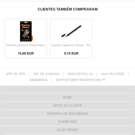
CLIENTES TAMBÉM COMPRARAM
Película protetora PanzerGlass
Caneta Capacitiva Stylus - Pre
15,69 EUR
9,10 EUR
MTP DK APS
|
VAT: DK 37860220
|
KARLEBOVEJ 59
|
3400 HILLERØD
|
DINAMARCA
|
SUPPORT@MYTRENDYPHONE.PT
HOME
APOIO AO CLIENTE
RASTREIO DE ENCOMENDA
SOBRE NÓS
CLUB TRENDY