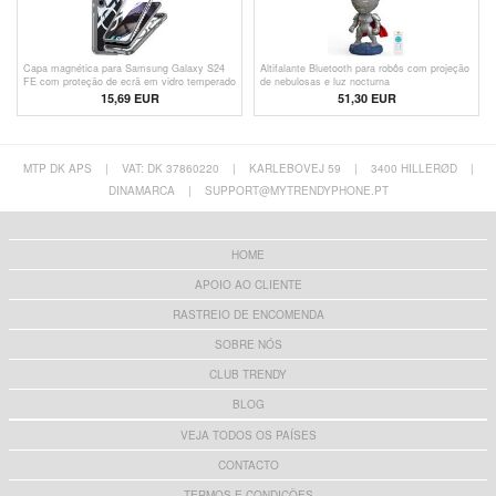
Capa magnética para Samsung Galaxy S24
Altifalante Bluetooth para robôs com projeção
FE com proteção de ecrã em vidro temperado
de nebulosas e luz nocturna
- Compatível com MagSafe - Cinzento
15,69 EUR
51,30 EUR
MTP DK APS
|
VAT: DK 37860220
|
KARLEBOVEJ 59
|
3400 HILLERØD
|
DINAMARCA
|
SUPPORT@MYTRENDYPHONE.PT
HOME
APOIO AO CLIENTE
RASTREIO DE ENCOMENDA
SOBRE NÓS
CLUB TRENDY
BLOG
VEJA TODOS OS PAÍSES
CONTACTO
TERMOS E CONDIÇÕES