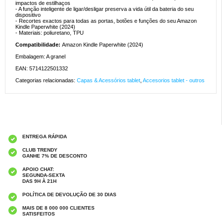
impactos de estilhaços
- A função inteligente de ligar/desligar preserva a vida útil da bateria do seu
dispositivo
- Recortes exactos para todas as portas, botões e funções do seu Amazon
Kindle Paperwhite (2024)
- Materiais: poliuretano, TPU
Compatibilidade:
Amazon Kindle Paperwhite (2024)
Embalagem: A granel
EAN: 5714122501332
Categorias relacionadas:
Capas & Acessórios tablet
,
Accesorios tablet - outros
ENTREGA RÁPIDA
CLUB TRENDY
GANHE 7% DE DESCONTO
APOIO CHAT:
SEGUNDA-SEXTA
DAS 9H À 21H
POLÍTICA DE DEVOLUÇÃO DE 30 DIAS
MAIS DE 8 000 000 CLIENTES
SATISFEITOS