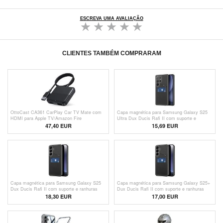
ESCREVA UMA AVALIAÇÃO
CLIENTES TAMBÉM COMPRARAM
OttoCast CA361 CarPlay Car TV Mate com
Capa magnética para Samsung Galaxy S25
HDMI para Apple TV/Amazon Fire
Ultra Dux Ducis Rafi II com suporte e
TV/Nintendo
ranhuras para cartões - Preto
47,40 EUR
15,69 EUR
Capa magnética para Samsung Galaxy S25
Capa magnética para Samsung Galaxy S25+
Dux Ducis Rafi II com suporte e ranhuras
Dux Ducis Rafi II com suporte e ranhuras
para cartões - Preto
para cartões - Preto
18,30 EUR
17,00 EUR