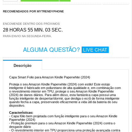
RECOMENDADOS POR MYTRENDYPHONE
ENCOMENDE DENTRO DOS PRÓXIMOS
28 HORAS 55 MIN. 03 SEC.
PARA ENVIO NA SEGUNDA-FEIRA.
ALGUMA QUESTÃO?
LIVE CHAT
Descrição
Capa Smart Folio para Amazon Kindle Paperwhite (2024)
Proteja o seu Amazon Kindle Paperwhite (2024) com estilo! Este estojo
inteligente é fabricado em poliuretano de alta qualidade e, em combinação com
o revestimento interior em TPU, protege o seu Amazon Kindle Paperwhite
(2024) de danos diários. Para além disso, esta fantástica capa possui uma
função inteligente de despertar/dormir, que desliga o ecrã de forma inteligente
quando fecha a capa, preservando eficazmente a vida útil da bateria do seu
dispositivo.
Características:
- Capa fólio bem projetada com função inteligente para o seu Amazon Kindle
Paperwhite (2024)
- Proteção premium para o seu Amazon Kindle Paperwhite (2024) contra o
desgaste diário
- O revestimento interior em TPU proporciona uma proteção avançada contra