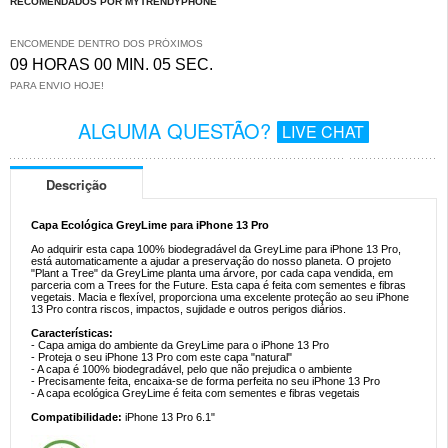
RECOMENDADOS POR MYTRENDYPHONE
ENCOMENDE DENTRO DOS PRÓXIMOS
09 HORAS 00 MIN. 05 SEC.
PARA ENVIO HOJE!
ALGUMA QUESTÃO?
LIVE CHAT
Descrição
Capa Ecológica GreyLime para iPhone 13 Pro
Ao adquirir esta capa 100% biodegradável da GreyLime para iPhone 13 Pro,
está automaticamente a ajudar a preservação do nosso planeta. O projeto
"Plant a Tree" da GreyLime planta uma árvore, por cada capa vendida, em
parceria com a Trees for the Future. Esta capa é feita com sementes e fibras
vegetais. Macia e flexível, proporciona uma excelente proteção ao seu iPhone
13 Pro contra riscos, impactos, sujidade e outros perigos diários.
Características:
- Capa amiga do ambiente da GreyLime para o iPhone 13 Pro
- Proteja o seu iPhone 13 Pro com este capa "natural"
- A capa é 100% biodegradável, pelo que não prejudica o ambiente
- Precisamente feita, encaixa-se de forma perfeita no seu iPhone 13 Pro
- A capa ecológica GreyLime é feita com sementes e fibras vegetais
Compatibilidade:
iPhone 13 Pro 6.1"