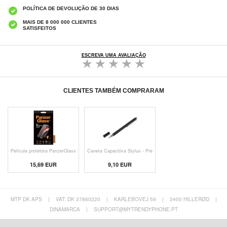
POLÍTICA DE DEVOLUÇÃO DE 30 DIAS
MAIS DE 8 000 000 CLIENTES
SATISFEITOS
ESCREVA UMA AVALIAÇÃO
CLIENTES TAMBÉM COMPRARAM
Película protetora PanzerGlass
Caneta Capacitiva Stylus - Pre
15,69 EUR
9,10 EUR
MTP DK APS
|
VAT: DK 37860220
|
KARLEBOVEJ 59
|
3400 HILLERØD
|
DINAMARCA
|
SUPPORT@MYTRENDYPHONE.PT