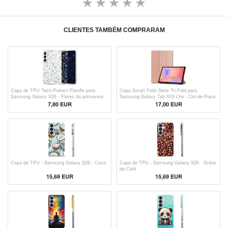
CLIENTES TAMBÉM COMPRARAM
Capa de TPU Tech-Protect FlexAir para
Capa Smart Folio Série Tri-Fold para
Samsung Galaxy S26 - Flores da primavera
Samsung Galaxy Tab S10 Lite - Cor-de-Rosa
Dourado
7,80 EUR
17,00 EUR
Capa de TPU - Samsung Galaxy S26 - Coco
Capa de TPU - Samsung Galaxy S26 - Grãos
de Café
15,69 EUR
15,69 EUR