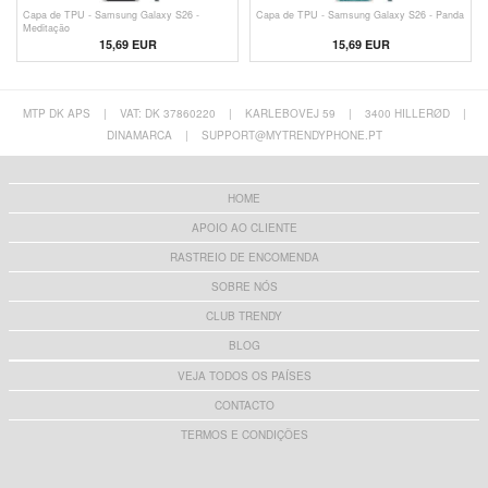
Capa de TPU - Samsung Galaxy S26 -
Capa de TPU - Samsung Galaxy S26 - Panda
Meditação
15,69 EUR
15,69 EUR
MTP DK APS
|
VAT: DK 37860220
|
KARLEBOVEJ 59
|
3400 HILLERØD
|
DINAMARCA
|
SUPPORT@MYTRENDYPHONE.PT
HOME
APOIO AO CLIENTE
RASTREIO DE ENCOMENDA
SOBRE NÓS
CLUB TRENDY
BLOG
VEJA TODOS OS PAÍSES
CONTACTO
TERMOS E CONDIÇÕES