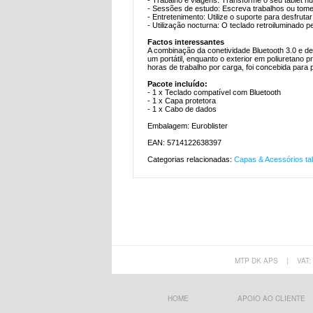
- Trabalho e viagens: Transforme o seu tablet nu
- Sessões de estudo: Escreva trabalhos ou tome 
- Entretenimento: Utilize o suporte para desfru
- Utilização nocturna: O teclado retroiluminado
Factos interessantes
A combinação da conetividade Bluetooth 3.0 e d
um portátil, enquanto o exterior em poliuretan
horas de trabalho por carga, foi concebida para
Pacote incluído:
- 1 x Teclado compatível com Bluetooth
- 1 x Capa protetora
- 1 x Cabo de dados
Embalagem: Euroblister
EAN: 5714122638397
Categorias relacionadas:
Capas & Acessórios tab
MTP DK APS
|
VAT:
HOME
APOIO AO CLIENTE