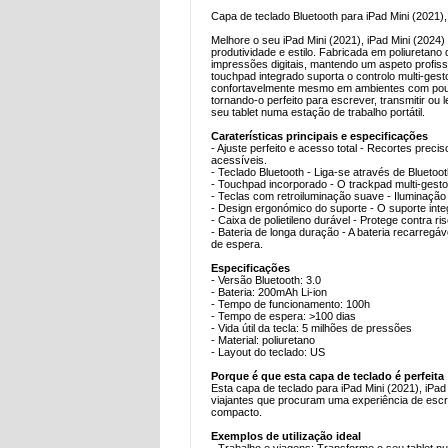
Capa de teclado Bluetooth para iPad Mini (2021),
Melhore o seu iPad Mini (2021), iPad Mini (2024
produtividade e estilo. Fabricada em poliuretano 
impressões digitais, mantendo um aspeto profissi
touchpad integrado suporta o controlo multi-ge
confortavelmente mesmo em ambientes com pouca
tornando-o perfeito para escrever, transmitir ou 
seu tablet numa estação de trabalho portátil.
Caraterísticas principais e especificações
- Ajuste perfeito e acesso total - Recortes pre
acessíveis.
- Teclado Bluetooth - Liga-se através de Blueto
- Touchpad incorporado - O trackpad multi-gest
- Teclas com retroiluminação suave - Iluminação 
- Design ergonómico do suporte - O suporte integ
- Caixa de polietileno durável - Protege contra 
- Bateria de longa duração - A bateria recarreg
de espera.
Especificações
- Versão Bluetooth: 3.0
- Bateria: 200mAh Li-ion
- Tempo de funcionamento: 100h
- Tempo de espera: >100 dias
- Vida útil da tecla: 5 milhões de pressões
- Material: poliuretano
- Layout do teclado: US
Porque é que esta capa de teclado é perfeita
Esta capa de teclado para iPad Mini (2021), iPad 
viajantes que procuram uma experiência de escrit
compacto.
Exemplos de utilização ideal