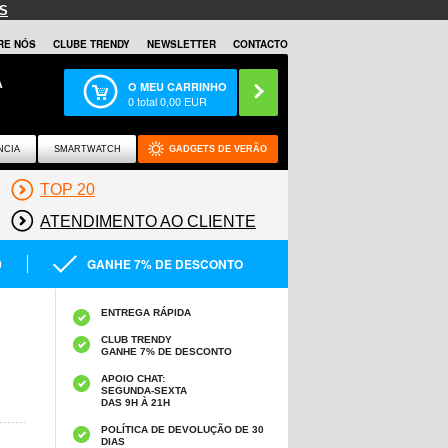
S
RE NÓS
CLUBE TRENDY
NEWSLETTER
CONTACTO
A
O MEU CARRINHO
0
total
0,00
EUR
NCIA
SMARTWATCH
GADGETS DE VERÃO
TOP 20
ATENDIMENTO AO CLIENTE
0
GANHE 7% DE DESCONTO
ENTREGA RÁPIDA
CLUB TRENDY
GANHE 7% DE DESCONTO
APOIO CHAT:
SEGUNDA-SEXTA
DAS 9H À 21H
POLÍTICA DE DEVOLUÇÃO DE 30
DIAS