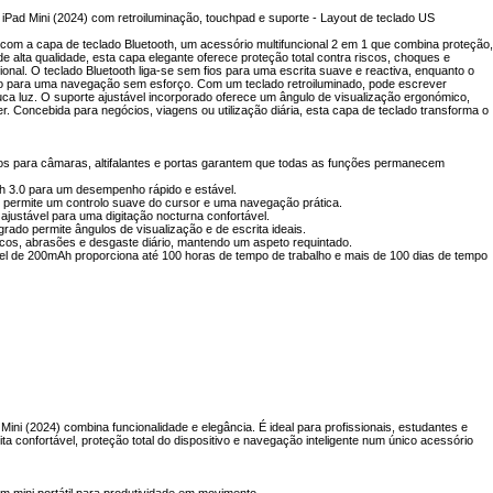
 iPad Mini (2024) com retroiluminação, touchpad e suporte - Layout de teclado US
) com a capa de teclado Bluetooth, um acessório multifuncional 2 em 1 que combina proteção,
de alta qualidade, esta capa elegante oferece proteção total contra riscos, choques e
onal. O teclado Bluetooth liga-se sem fios para uma escrita suave e reactiva, enquanto o
sto para uma navegação sem esforço. Com um teclado retroiluminado, pode escrever
 luz. O suporte ajustável incorporado oferece um ângulo de visualização ergonómico,
ler. Concebida para negócios, viagens ou utilização diária, esta capa de teclado transforma o
cisos para câmaras, altifalantes e portas garantem que todas as funções permanecem
oth 3.0 para um desempenho rápido e estável.
o permite um controlo suave do cursor e uma navegação prática.
ajustável para uma digitação nocturna confortável.
rado permite ângulos de visualização e de escrita ideais.
riscos, abrasões e desgaste diário, mantendo um aspeto requintado.
ável de 200mAh proporciona até 100 horas de tempo de trabalho e mais de 100 dias de tempo
Mini (2024) combina funcionalidade e elegância. É ideal para profissionais, estudantes e
a confortável, proteção total do dispositivo e navegação inteligente num único acessório