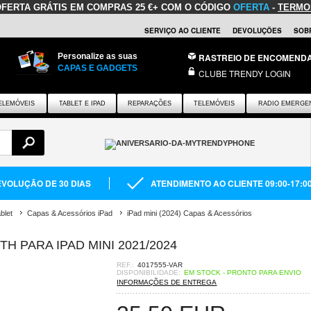
OFERTA GRÁTIS
EM COMPRAS 25 €+ COM O CÓDIGO
OFERTA
-
TERMO
SERVIÇO AO CLIENTE
DEVOLUÇÕES
SOB
Personalize as suas
RASTREIO DE ENCOMEND
CAPAS E GADGETS
CLUBE TRENDY LOGIN
ELEMÓVEIS
TABLET E IPAD
REPARAÇÕES
TELEMÓVEIS
RADIO EMERGE
VOLUÇÃO DE 30 DIAS
ATENDIMENTO AO CLIENTE 09:00-17:0
blet
Capas & Acessórios iPad
iPad mini (2024) Capas & Acessórios
 PARA IPAD MINI 2021/2024
REF.:
4017555-VAR
DISPONIBILIDADE:
EM STOCK - PRONTO PARA ENVIO
INFORMAÇÕES DE ENTREGA