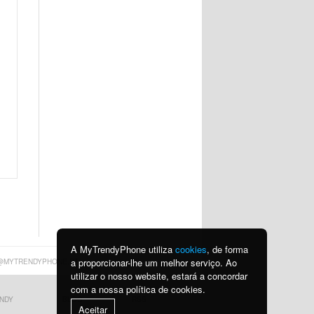
A MyTrendyPhone utiliza
cookies
, de forma
a proporcionar-lhe um melhor serviço. Ao
@MYTRENDYPHONE.PT
utilizar o nosso website, estará a concordar
com a nossa política de cookies.
NDY
BLOG
RSS
Aceitar