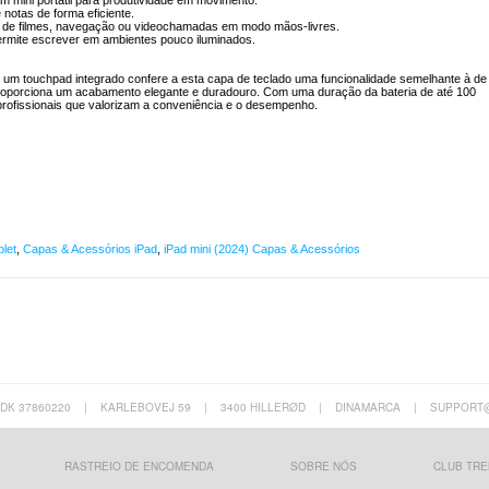
m mini portátil para produtividade em movimento.
notas de forma eficiente.
tar de filmes, navegação ou videochamadas em modo mãos-livres.
 permite escrever em ambientes pouco iluminados.
e um touchpad integrado confere a esta capa de teclado uma funcionalidade semelhante à de
o proporciona um acabamento elegante e duradouro. Com uma duração da bateria de até 100
 profissionais que valorizam a conveniência e o desempenho.
let
,
Capas & Acessórios iPad
,
iPad mini (2024) Capas & Acessórios
 DK 37860220
|
KARLEBOVEJ 59
|
3400 HILLERØD
|
DINAMARCA
|
SUPPORT
RASTREIO DE ENCOMENDA
SOBRE NÓS
CLUB TRE