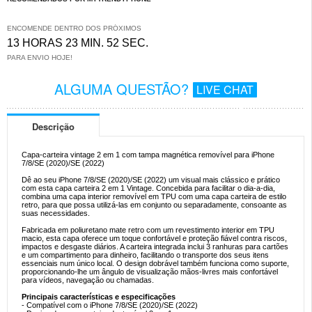
ENCOMENDE DENTRO DOS PRÓXIMOS
13 HORAS 23 MIN. 51 SEC.
PARA ENVIO HOJE!
ALGUMA QUESTÃO?
LIVE CHAT
Descrição
Capa-carteira vintage 2 em 1 com tampa magnética removível para iPhone
7/8/SE (2020)/SE (2022)
Dê ao seu iPhone 7/8/SE (2020)/SE (2022) um visual mais clássico e prático
com esta capa carteira 2 em 1 Vintage. Concebida para facilitar o dia-a-dia,
combina uma capa interior removível em TPU com uma capa carteira de estilo
retro, para que possa utilizá-las em conjunto ou separadamente, consoante as
suas necessidades.
Fabricada em poliuretano mate retro com um revestimento interior em TPU
macio, esta capa oferece um toque confortável e proteção fiável contra riscos,
impactos e desgaste diários. A carteira integrada inclui 3 ranhuras para cartões
e um compartimento para dinheiro, facilitando o transporte dos seus itens
essenciais num único local. O design dobrável também funciona como suporte,
proporcionando-lhe um ângulo de visualização mãos-livres mais confortável
para vídeos, navegação ou chamadas.
Principais características e especificações
- Compatível com o iPhone 7/8/SE (2020)/SE (2022)