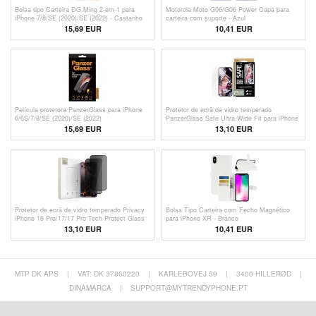
Bolsa tipo Carteira DG.Ming 2-em-1 para
Motorola Moto G06/G06 Power Capa para
iPhone 7/8/SE (2020)/SE (2022) - Castanho
carteira com suporte - Azul
15,69 EUR
10,41 EUR
Película protetora PanzerGlass para iPhone
Protetor de ecrã de vidro temperado
6/6S/7/8/SE (2020)/SE (2022)
PanzerGlass Safe Ultra-Wide Fit para iPhone
17e/16e/14/13/13 Pro - 9H - Transparente
15,69
EUR
13,10 EUR
Protetor de ecrã de vidro temperado Privacy
Bolsa Tipo Carteira com Fecho Magnético
iPhone 16 Pro/17/17 Pro Tech-Protect Glass
para iPhone XR - Branco
Spy+ - 2 unid. - Preto
13,10 EUR
10,41
EUR
MTP DK APS
|
VAT: DK 37860220
|
KARLEBOVEJ 59
|
3400 HILLERØD
|
DINAMARCA
|
SUPPORT@MYTRENDYPHONE.PT