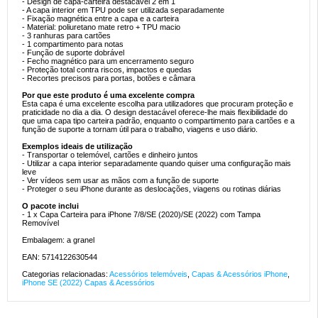
- Design de capa-carteira destacável 2 em 1
- A capa interior em TPU pode ser utilizada separadamente
- Fixação magnética entre a capa e a carteira
- Material: poliuretano mate retro + TPU macio
- 3 ranhuras para cartões
- 1 compartimento para notas
- Função de suporte dobrável
- Fecho magnético para um encerramento seguro
- Proteção total contra riscos, impactos e quedas
- Recortes precisos para portas, botões e câmara
Por que este produto é uma excelente compra
Esta capa é uma excelente escolha para utilizadores que procuram proteção e
praticidade no dia a dia. O design destacável oferece-lhe mais flexibilidade do
que uma capa tipo carteira padrão, enquanto o compartimento para cartões e a
função de suporte a tornam útil para o trabalho, viagens e uso diário.
Exemplos ideais de utilização
- Transportar o telemóvel, cartões e dinheiro juntos
- Utilizar a capa interior separadamente quando quiser uma configuração mais
leve
- Ver vídeos sem usar as mãos com a função de suporte
- Proteger o seu iPhone durante as deslocações, viagens ou rotinas diárias
O pacote inclui
- 1 x Capa Carteira para iPhone 7/8/SE (2020)/SE (2022) com Tampa
Removível
Embalagem: a granel
EAN: 5714122630544
Categorias relacionadas:
Acessórios telemóveis
,
Capas & Acessórios iPhone
,
iPhone SE (2022) Capas & Acessórios