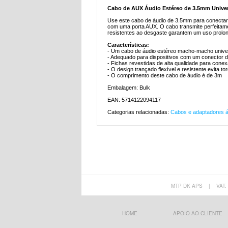
Cabo de AUX Áudio Estéreo de 3.5mm Univer
Use este cabo de áudio de 3.5mm para conectar s
com uma porta AUX. O cabo transmite perfeitamen
resistentes ao desgaste garantem um uso prolo
Características:
- Um cabo de áudio estéreo macho-macho unive
- Adequado para dispositivos com um conector 
- Fichas revestidas de alta qualidade para conexã
- O design trançado flexível e resistente evita to
- O comprimento deste cabo de áudio é de 3m
Embalagem: Bulk
EAN: 5714122094117
Categorias relacionadas:
Cabos e adaptadores á
MTP DK APS
|
VAT:
HOME
APOIO AO CLIENTE