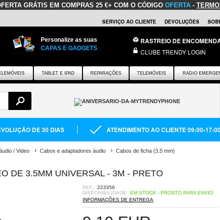
OFERTA GRÁTIS
EM COMPRAS 25 €+ COM O CÓDIGO
OFERTA
-
TERMO
SERVIÇO AO CLIENTE
DEVOLUÇÕES
SOB
Personalize as suas
RASTREIO DE ENCOMEND
CAPAS E GADGETS
CLUBE TRENDY LOGIN
ELEMÓVEIS
TABLET E IPAD
REPARAÇÕES
TELEMÓVEIS
RADIO EMERGE
VOLUÇÃO DE 30 DIAS
ATENDIMENTO AO CLIENTE 09:00-17:0
udio / Video
Cabos e adaptadores áudio
Cabos de ficha (3.5 mm)
O DE 3.5MM UNIVERSAL - 3M - PRETO
REF.:
223356
DISPONIBILIDADE:
EM STOCK - PRONTO PARA ENVIO
INFORMAÇÕES DE ENTREGA