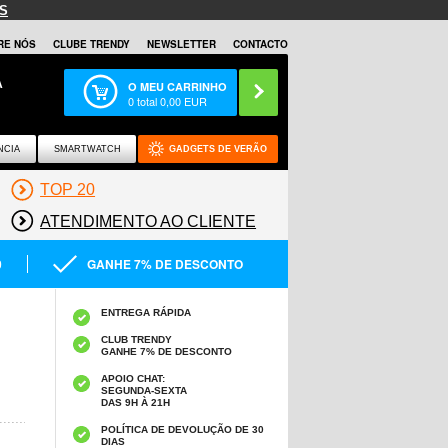
S
RE NÓS
CLUBE TRENDY
NEWSLETTER
CONTACTO
A
O MEU CARRINHO
0
total
0,00
EUR
NCIA
SMARTWATCH
GADGETS DE VERÃO
TOP 20
ATENDIMENTO AO CLIENTE
0
GANHE 7% DE DESCONTO
ENTREGA RÁPIDA
CLUB TRENDY
GANHE 7% DE DESCONTO
APOIO CHAT:
SEGUNDA-SEXTA
DAS 9H À 21H
POLÍTICA DE DEVOLUÇÃO DE 30
DIAS