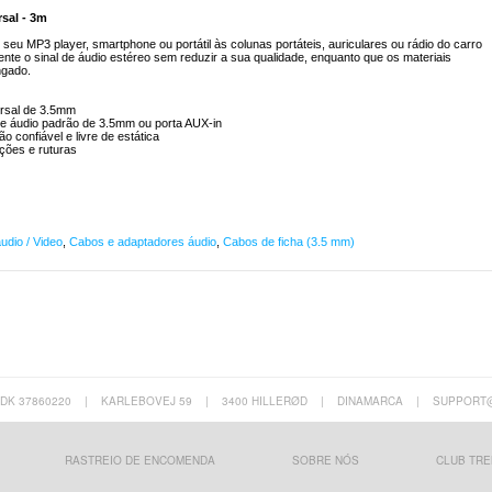
sal - 3m
eu MP3 player, smartphone ou portátil às colunas portáteis, auriculares ou rádio do carro
te o sinal de áudio estéreo sem reduzir a sua qualidade, enquanto que os materiais
ngado.
rsal de 3.5mm
de áudio padrão de 3.5mm ou porta AUX-in
o confiável e livre de estática
rções e ruturas
udio / Video
,
Cabos e adaptadores áudio
,
Cabos de ficha (3.5 mm)
 DK 37860220
|
KARLEBOVEJ 59
|
3400 HILLERØD
|
DINAMARCA
|
SUPPORT
RASTREIO DE ENCOMENDA
SOBRE NÓS
CLUB TRE