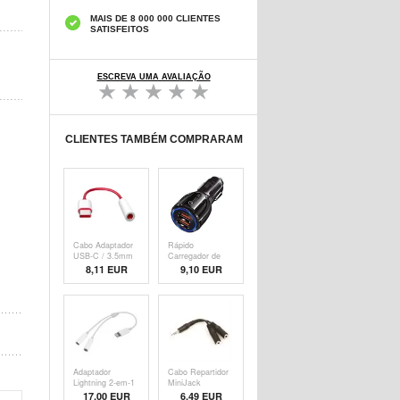
MAIS DE 8 000 000 CLIENTES
SATISFEITOS
ESCREVA UMA AVALIAÇÃO
CLIENTES TAMBÉM COMPRARAM
Cabo Adaptador
Rápido
USB-C / 3.5mm
Carregador de
OnePlus - Bulk -
Carro 3.0 30W -
8,11 EUR
9,10 EUR
Vermelho /
2 x USB - Preto
Branco
Adaptador
Cabo Repartidor
Lightning 2-em-1
MiniJack
para
Sandberg
17,00 EUR
6,49 EUR