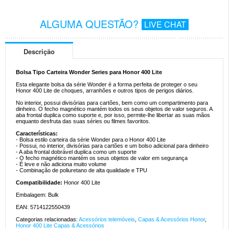
ALGUMA QUESTÃO?
LIVE CHAT
Descrição
Bolsa Tipo Carteira Wonder Series para Honor 400 Lite
Esta elegante bolsa da série Wonder é a forma perfeita de proteger o seu
Honor 400 Lite de choques, arranhões e outros tipos de perigos diários.
No interior, possui divisórias para cartões, bem como um compartimento para
dinheiro. O fecho magnético mantém todos os seus objetos de valor seguros. A
aba frontal duplica como suporte e, por isso, permite-lhe libertar as suas mãos
enquanto desfruta das suas séries ou filmes favoritos.
Características:
- Bolsa estilo carteira da série Wonder para o Honor 400 Lite
- Possui, no interior, divisórias para cartões e um bolso adicional para dinheiro
- A aba frontal dobrável duplica como um suporte
- O fecho magnético mantém os seus objetos de valor em segurança
- É leve e não adiciona muito volume
- Combinação de poliuretano de alta qualidade e TPU
Compatibilidade:
Honor 400 Lite
Embalagem: Bulk
EAN: 5714122550439
Categorias relacionadas:
Acessórios telemóveis
,
Capas & Acessórios Honor
,
Honor 400 Lite Capas & Acessórios