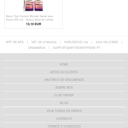
Bolsa Tipo Carteira Wonder Series para
Honor 400 Lite - Nunca deixe de sonhar
13,10 EUR
MTP DK APS
|
VAT: DK 37860220
|
KARLEBOVEJ 59
|
3400 HILLERØD
|
DINAMARCA
|
SUPPORT@MYTRENDYPHONE.PT
HOME
APOIO AO CLIENTE
RASTREIO DE ENCOMENDA
SOBRE NÓS
CLUB TRENDY
BLOG
VEJA TODOS OS PAÍSES
CONTACTO
TERMOS E CONDIÇÕES