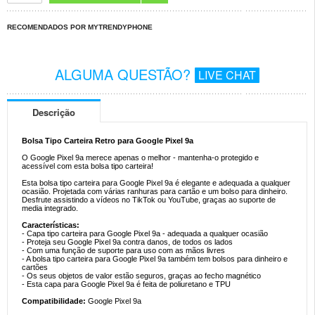
RECOMENDADOS POR MYTRENDYPHONE
ALGUMA QUESTÃO?
LIVE CHAT
Descrição
Bolsa Tipo Carteira Retro para Google Pixel 9a
O Google Pixel 9a merece apenas o melhor - mantenha-o protegido e
acessível com esta bolsa tipo carteira!
Esta bolsa tipo carteira para Google Pixel 9a é elegante e adequada a qualquer
ocasião. Projetada com várias ranhuras para cartão e um bolso para dinheiro.
Desfrute assistindo a vídeos no TikTok ou YouTube, graças ao suporte de
media integrado.
Características:
- Capa tipo carteira para Google Pixel 9a - adequada a qualquer ocasião
- Proteja seu Google Pixel 9a contra danos, de todos os lados
- Com uma função de suporte para uso com as mãos livres
- A bolsa tipo carteira para Google Pixel 9a também tem bolsos para dinheiro e
cartões
- Os seus objetos de valor estão seguros, graças ao fecho magnético
- Esta capa para Google Pixel 9a é feita de poliuretano e TPU
Compatibilidade:
Google Pixel 9a