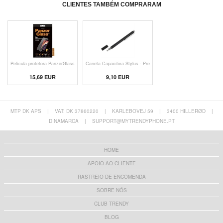
CLIENTES TAMBÉM COMPRARAM
Película protetora PanzerGlass
Caneta Capacitiva Stylus - Pre
15,69 EUR
9,10 EUR
MTP DK APS
|
VAT: DK 37860220
|
KARLEBOVEJ 59
|
3400 HILLERØD
|
DINAMARCA
|
SUPPORT@MYTRENDYPHONE.PT
HOME
APOIO AO CLIENTE
RASTREIO DE ENCOMENDA
SOBRE NÓS
CLUB TRENDY
BLOG