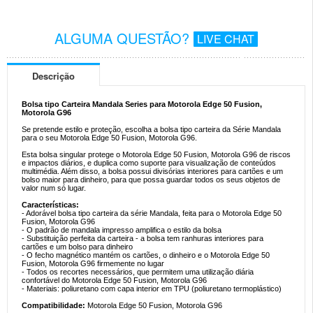
ALGUMA QUESTÃO?
LIVE CHAT
Descrição
Bolsa tipo Carteira Mandala Series para Motorola Edge 50 Fusion,
Motorola G96
Se pretende estilo e proteção, escolha a bolsa tipo carteira da Série Mandala
para o seu Motorola Edge 50 Fusion, Motorola G96.
Esta bolsa singular protege o Motorola Edge 50 Fusion, Motorola G96 de riscos
e impactos diários, e duplica como suporte para visualização de conteúdos
multimédia. Além disso, a bolsa possui divisórias interiores para cartões e um
bolso maior para dinheiro, para que possa guardar todos os seus objetos de
valor num só lugar.
Características:
- Adorável bolsa tipo carteira da série Mandala, feita para o Motorola Edge 50
Fusion, Motorola G96
- O padrão de mandala impresso amplifica o estilo da bolsa
- Substituição perfeita da carteira - a bolsa tem ranhuras interiores para
cartões e um bolso para dinheiro
- O fecho magnético mantém os cartões, o dinheiro e o Motorola Edge 50
Fusion, Motorola G96 firmemente no lugar
- Todos os recortes necessários, que permitem uma utilização diária
confortável do Motorola Edge 50 Fusion, Motorola G96
- Materiais: poliuretano com capa interior em TPU (poliuretano termoplástico)
Compatibilidade:
Motorola Edge 50 Fusion, Motorola G96