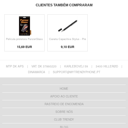
CLIENTES TAMBÉM COMPRARAM
Película protetora PanzerGlass
Caneta Capacitiva Stylus - Pre
15,69 EUR
9,10 EUR
MTP DK APS
|
VAT: DK 37860220
|
KARLEBOVEJ 59
|
3400 HILLERØD
|
DINAMARCA
|
SUPPORT@MYTRENDYPHONE.PT
HOME
APOIO AO CLIENTE
RASTREIO DE ENCOMENDA
SOBRE NÓS
CLUB TRENDY
BLOG