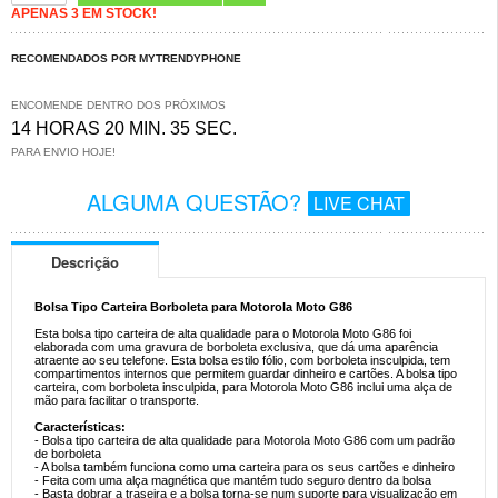
APENAS 3 EM STOCK!
RECOMENDADOS POR MYTRENDYPHONE
ENCOMENDE DENTRO DOS PRÓXIMOS
14 HORAS 20 MIN. 34 SEC.
PARA ENVIO HOJE!
ALGUMA QUESTÃO?
LIVE CHAT
Descrição
Bolsa Tipo Carteira Borboleta para Motorola Moto G86
Esta bolsa tipo carteira de alta qualidade para o Motorola Moto G86 foi
elaborada com uma gravura de borboleta exclusiva, que dá uma aparência
atraente ao seu telefone. Esta bolsa estilo fólio, com borboleta insculpida, tem
compartimentos internos que permitem guardar dinheiro e cartões. A bolsa tipo
carteira, com borboleta insculpida, para Motorola Moto G86 inclui uma alça de
mão para facilitar o transporte.
Características:
- Bolsa tipo carteira de alta qualidade para Motorola Moto G86 com um padrão
de borboleta
- A bolsa também funciona como uma carteira para os seus cartões e dinheiro
- Feita com uma alça magnética que mantém tudo seguro dentro da bolsa
- Basta dobrar a traseira e a bolsa torna-se num suporte para visualização em