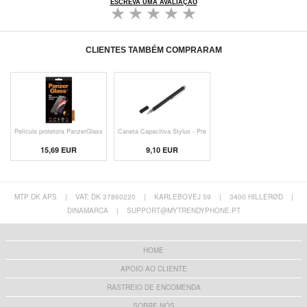
ESCREVA UMA AVALIAÇÃO
CLIENTES TAMBÉM COMPRARAM
Película protetora PanzerGlass
Caneta Capacitiva Stylus - Pre
15,69 EUR
9,10 EUR
MTP DK APS
|
VAT: DK 37860220
|
KARLEBOVEJ 59
|
3400 HILLERØD
|
DINAMARCA
|
SUPPORT@MYTRENDYPHONE.PT
HOME
APOIO AO CLIENTE
RASTREIO DE ENCOMENDA
SOBRE NÓS