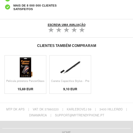
MAIS DE 8 000 000 CLIENTES
SATISFEITOS
ESCREVA UMA AVALIAÇÃO
CLIENTES TAMBÉM COMPRARAM
Película protetora PanzerGlass
Caneta Capacitiva Stylus - Pre
15,69 EUR
9,10 EUR
MTP DK APS
|
VAT: DK 37860220
|
KARLEBOVEJ 59
|
3400 HILLERØD
|
DINAMARCA
|
SUPPORT@MYTRENDYPHONE.PT
HOME