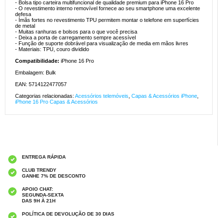
- Bolsa tipo carteira multifuncional de qualidade premium para iPhone 16 Pro
- O revestimento interno removível fornece ao seu smartphone uma excelente
defesa
- Ímãs fortes no revestimento TPU permitem montar o telefone em superfícies
de metal
- Muitas ranhuras e bolsos para o que você precisa
- Deixa a porta de carregamento sempre acessível
- Função de suporte dobrável para visualização de media em mãos livres
- Materiais: TPU, couro dividido
Compatibilidade:
iPhone 16 Pro
Embalagem: Bulk
EAN: 5714122477057
Categorias relacionadas:
Acessórios telemóveis
,
Capas & Acessórios iPhone
,
iPhone 16 Pro Capas & Acessórios
ENTREGA RÁPIDA
CLUB TRENDY
GANHE 7% DE DESCONTO
APOIO CHAT:
SEGUNDA-SEXTA
DAS 9H À 21H
POLÍTICA DE DEVOLUÇÃO DE 30 DIAS