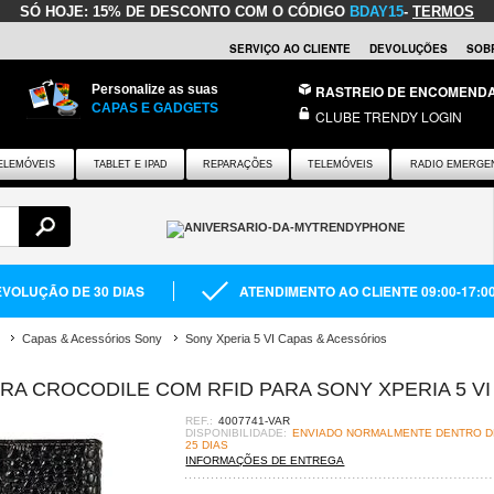
SÓ HOJE:
15% DE DESCONTO COM O CÓDIGO
BDAY15
-
TERMOS
SERVIÇO AO CLIENTE
DEVOLUÇÕES
SOB
Personalize as suas
RASTREIO DE ENCOMEND
CAPAS E GADGETS
CLUBE TRENDY LOGIN
ELEMÓVEIS
TABLET E IPAD
REPARAÇÕES
TELEMÓVEIS
RADIO EMERGE
VOLUÇÃO DE 30 DIAS
ATENDIMENTO AO CLIENTE 09:00-17:0
Capas & Acessórios Sony
Sony Xperia 5 VI Capas & Acessórios
IRA CROCODILE COM RFID PARA SONY XPERIA 5 VI
REF.:
4007741-VAR
DISPONIBILIDADE:
ENVIADO NORMALMENTE DENTRO DE
25 DIAS
INFORMAÇÕES DE ENTREGA