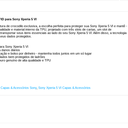
ID para Sony Xperia 5 VI
ura de crocodilo exclusiva, a escolha perfeita para proteger sua Sony Xperia 5 VI e mantê -
alidade e material interno da TPU, projetado com três slots de cartas, um slot de
a transportar seus itens essenciais ao lado do seu Sony Xperia 5 VI. Além disso, a tecnologia
seus dados protegidos.
para Sony Xperia 5 VI
a danos diários
ficação e bolso por dinheiro - mantenha todos juntos em um só lugar
dados bem protegidos de ladrões
couro genuíno de alta qualidade e TPU
,
Capas & Acessórios Sony
,
Sony Xperia 5 VI Capas & Acessórios