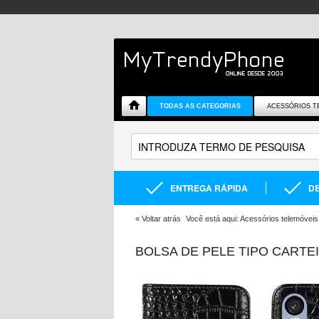
TODAS AS CATEGORIAS
ACESSÓRIOS T
ENTREGA RÁPIDA
DE
«
Voltar atrás
Você está aqui:
Acessórios telemóveis
BOLSA DE PELE TIPO CARTE