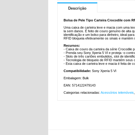
Descrição
Bolsa de Pele Tipo Carteira Crocodile com RF
Uma caixa de carteira leve e macia com uma text
la sem danos. É feito de couro genuíno de alta qu
identificação e um bolso para dinheiro, ideal par
RFID bloqueia efetivamente os sinais e mantém 
Recursos:
- Caixa de couro da carteira da série Crocodile 
- Prenda seu Sony Xperia 5 VI e proteja -o contr
- Slots de três cartões embutidos, slot de identi
- Tecnologia de bloqueio de RFID mantém seus 
- Esta caixa de carteira leve e macia é feita de 
Compatibilidade:
Sony Xperia 5 VI
Embalagem: Bulk
EAN: 5714122479143
Categorias relacionadas:
Acessórios telemóveis