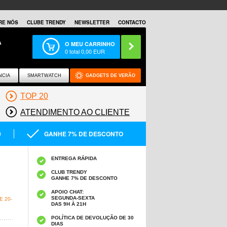
RE NÓS
CLUBE TRENDY
NEWSLETTER
CONTACTO
A
O MEU CARRINHO
0
total
0,00
EUR
NCIA
SMARTWATCH
GADGETS DE VERÃO
TOP 20
ATENDIMENTO AO CLIENTE
0
GANHE 7% DE DESCONTO
ENTREGA RÁPIDA
CLUB TRENDY
GANHE 7% DE DESCONTO
APOIO CHAT:
SEGUNDA-SEXTA
 20-
DAS 9H À 21H
POLÍTICA DE DEVOLUÇÃO DE 30
DIAS