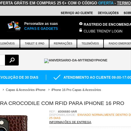
OFERTA GRÁTIS
EM COMPRAS 25 €+ COM O CÓDIGO
OFERTA
-
TERMO
SERVIÇO AO CLIENTE
DEVOLUÇÕES
SOB
Personalize as suas
RASTREIO DE ENCOMEND
CAPAS E GADGETS
CLUBE TRENDY LOGIN
ELEMÓVEIS
TABLET E IPAD
REPARAÇÕES
TELEMÓVEIS
RADIO EMERGE
VOLUÇÃO DE 30 DIAS
ATENDIMENTO AO CLIENTE 09:00-17:0
Capas & Acessórios iPhone
iPhone 16 Pro Capas & Acessórios
IRA CROCODILE COM RFID PARA IPHONE 16 PRO
REF.:
4006680-VAR
DISPONIBILIDADE:
ENVIADO NORMALMENTE DENTRO DE
25 DIAS
INFORMAÇÕES DE ENTREGA