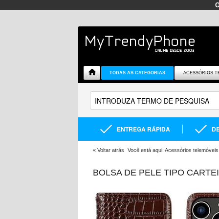
TODAS AS CATEGORIAS
ACESSÓRIOS T
ENTREGA RÁPIDA
DE
«
Voltar atrás
Você está aqui:
Acessórios telemóveis
BOLSA DE PELE TIPO CARTE