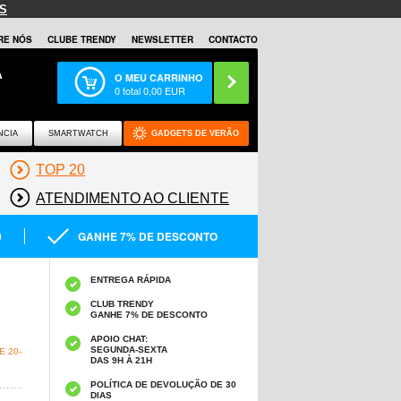
S
RE NÓS
CLUBE TRENDY
NEWSLETTER
CONTACTO
A
O MEU CARRINHO
0
total
0,00
EUR
NCIA
SMARTWATCH
GADGETS DE VERÃO
TOP 20
ATENDIMENTO AO CLIENTE
0
GANHE 7% DE DESCONTO
ENTREGA RÁPIDA
CLUB TRENDY
GANHE 7% DE DESCONTO
APOIO CHAT:
SEGUNDA-SEXTA
 20-
DAS 9H À 21H
POLÍTICA DE DEVOLUÇÃO DE 30
DIAS