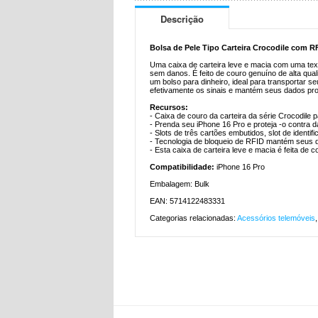
Descrição
Bolsa de Pele Tipo Carteira Crocodile com R
Uma caixa de carteira leve e macia com uma text
sem danos. É feito de couro genuíno de alta quali
um bolso para dinheiro, ideal para transportar s
efetivamente os sinais e mantém seus dados pro
Recursos:
- Caixa de couro da carteira da série Crocodile 
- Prenda seu iPhone 16 Pro e proteja -o contra d
- Slots de três cartões embutidos, slot de identi
- Tecnologia de bloqueio de RFID mantém seus 
- Esta caixa de carteira leve e macia é feita de 
Compatibilidade:
iPhone 16 Pro
Embalagem: Bulk
EAN: 5714122483331
Categorias relacionadas:
Acessórios telemóveis