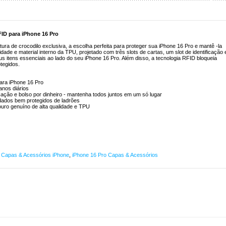
FID para iPhone 16 Pro
ura de crocodilo exclusiva, a escolha perfeita para proteger sua iPhone 16 Pro e mantê -la
dade e material interno da TPU, projetado com três slots de cartas, um slot de identificação 
eus itens essenciais ao lado do seu iPhone 16 Pro. Além disso, a tecnologia RFID bloqueia
tegidos.
para iPhone 16 Pro
anos diários
ficação e bolso por dinheiro - mantenha todos juntos em um só lugar
dados bem protegidos de ladrões
couro genuíno de alta qualidade e TPU
,
Capas & Acessórios iPhone
,
iPhone 16 Pro Capas & Acessórios