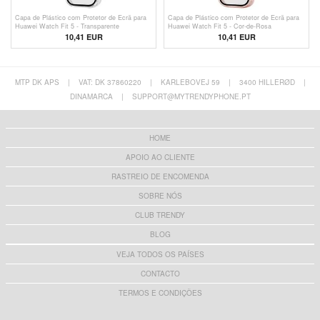
Capa de Plástico com Protetor de Ecrã para
Capa de Plástico com Protetor de Ecrã para
Huawei Watch Fit 5 - Transparente
Huawei Watch Fit 5 - Cor-de-Rosa
10,41 EUR
10,41 EUR
MTP DK APS
|
VAT: DK 37860220
|
KARLEBOVEJ 59
|
3400 HILLERØD
|
DINAMARCA
|
SUPPORT@MYTRENDYPHONE.PT
HOME
APOIO AO CLIENTE
RASTREIO DE ENCOMENDA
SOBRE NÓS
CLUB TRENDY
BLOG
VEJA TODOS OS PAÍSES
CONTACTO
TERMOS E CONDIÇÕES