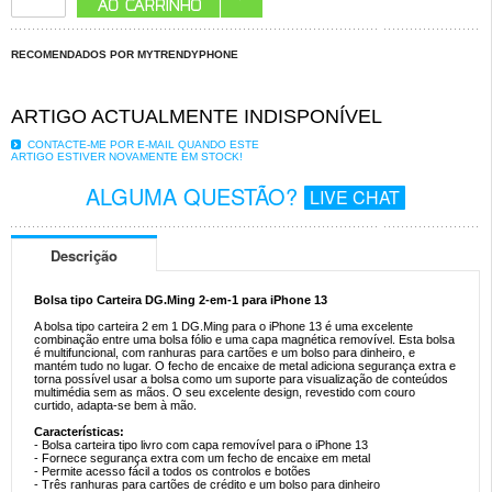
RECOMENDADOS POR MYTRENDYPHONE
ARTIGO ACTUALMENTE INDISPONÍVEL
CONTACTE-ME POR E-MAIL QUANDO ESTE
ARTIGO ESTIVER NOVAMENTE EM STOCK!
ALGUMA QUESTÃO?
LIVE CHAT
Descrição
Bolsa tipo Carteira DG.Ming 2-em-1 para iPhone 13
A bolsa tipo carteira 2 em 1 DG.Ming para o iPhone 13 é uma excelente
combinação entre uma bolsa fólio e uma capa magnética removível. Esta bolsa
é multifuncional, com ranhuras para cartões e um bolso para dinheiro, e
mantém tudo no lugar. O fecho de encaixe de metal adiciona segurança extra e
torna possível usar a bolsa como um suporte para visualização de conteúdos
multimédia sem as mãos. O seu excelente design, revestido com couro
curtido, adapta-se bem à mão.
Características:
- Bolsa carteira tipo livro com capa removível para o iPhone 13
- Fornece segurança extra com um fecho de encaixe em metal
- Permite acesso fácil a todos os controlos e botões
- Três ranhuras para cartões de crédito e um bolso para dinheiro