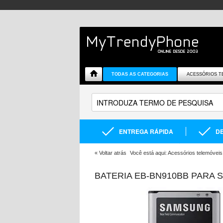
TODAS AS CATEGORIAS
ACESSÓRIOS T
ENTREGA RÁPIDA
DE
«
Voltar atrás
Você está aqui:
Acessórios telemóveis
BATERIA EB-BN910BB PARA 