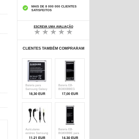
MAIS DE 8 000 000 CLIENTES
SATISFEITOS
ESCREVA UMA AVALIAÇÃO
CLIENTES TAMBÉM COMPRARAM
Bateria para
Bateria EB-
Samsung Galaxy
BG900BBEG
S4 I9500 EB-
Original para
18,30 EUR
17,00 EUR
B600BEBEG
Samsung Galaxy
S 5, Galaxy S 5
Active, Galaxy S
5 Neo - 2800mAh
- Li-Ion - 4.4V
Auriculares
Bateria EB-
estéreo Samsung
BG800BBE para
EHS64AVFBE -
Samsung Galaxy
11,21 EUR
14,30 EUR