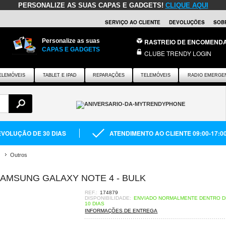
PERSONALIZE AS SUAS CAPAS E GADGETS!
CLIQUE AQUI
SERVIÇO AO CLIENTE
DEVOLUÇÕES
SOB
Personalize as suas
RASTREIO DE ENCOMEND
CAPAS E GADGETS
CLUBE TRENDY LOGIN
ELEMÓVEIS
TABLET E IPAD
REPARAÇÕES
TELEMÓVEIS
RADIO EMERGE
VOLUÇÃO DE 30 DIAS
ATENDIMENTO AO CLIENTE 09:00-17:0
Outros
SAMSUNG GALAXY NOTE 4 - BULK
REF.:
174879
DISPONIBILIDADE:
ENVIADO NORMALMENTE DENTRO DE
10 DIAS
INFORMAÇÕES DE ENTREGA