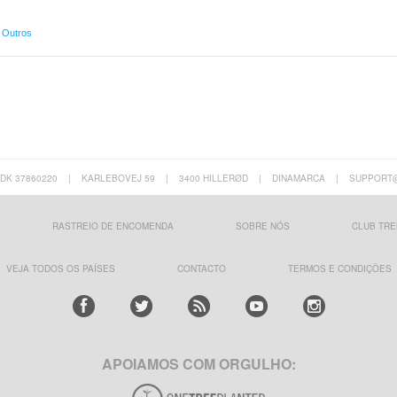
,
Outros
 DK 37860220
|
KARLEBOVEJ 59
|
3400 HILLERØD
|
DINAMARCA
|
SUPPORT
RASTREIO DE ENCOMENDA
SOBRE NÓS
CLUB TRE
VEJA TODOS OS PAÍSES
CONTACTO
TERMOS E CONDIÇÕES
APOIAMOS COM ORGULHO: