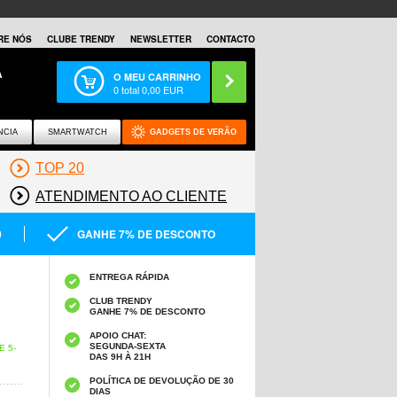
RE NÓS
CLUBE TRENDY
NEWSLETTER
CONTACTO
A
O MEU CARRINHO
0
total
0,00
EUR
NCIA
SMARTWATCH
GADGETS DE VERÃO
TOP 20
ATENDIMENTO AO CLIENTE
0
GANHE 7% DE DESCONTO
ENTREGA RÁPIDA
CLUB TRENDY
GANHE 7% DE DESCONTO
APOIO CHAT:
SEGUNDA-SEXTA
 5-
DAS 9H À 21H
POLÍTICA DE DEVOLUÇÃO DE 30
DIAS