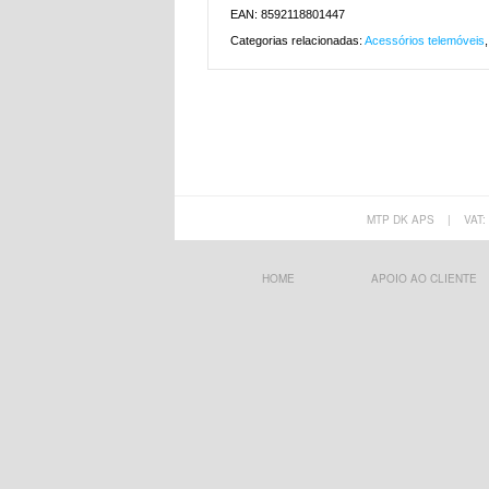
EAN: 8592118801447
Categorias relacionadas:
Acessórios telemóveis
MTP DK APS
|
VAT:
HOME
APOIO AO CLIENTE