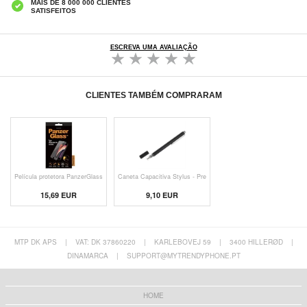
MAIS DE 8 000 000 CLIENTES
SATISFEITOS
ESCREVA UMA AVALIAÇÃO
CLIENTES TAMBÉM COMPRARAM
Película protetora PanzerGlass
Caneta Capacitiva Stylus - Pre
15,69 EUR
9,10 EUR
MTP DK APS
|
VAT: DK 37860220
|
KARLEBOVEJ 59
|
3400 HILLERØD
|
DINAMARCA
|
SUPPORT@MYTRENDYPHONE.PT
HOME