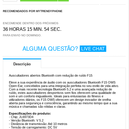
RECOMENDADOS POR MYTRENDYPHONE
ENCOMENDE DENTRO DOS PRÓXIMOS
36 HORAS 15 MIN. 53 SEC.
PARA ENVIO NO DOMINGO.
ALGUMA QUESTÃO?
LIVE CHAT
Descrição
Auscultadores abertos Bluetooth com redução de ruído F15
Eleve a sua experiência de áudio com os auscultadores Bluetooth F15 OWS
Open-Ear, concebidos para uma integração perfeita no seu estilo de vida ativo.
Com a mais recente tecnologia Bluetooth 5.2 e uma avançada redução de
ruído, estes auscultadores desportivos sem fios oferecem uma qualidade de
som e um conforto inigualáveis. Ideais para entusiastas do fitness e
utilizadores diários, os F15 OWS oferecem um design inovador de orelha
aberta para segurança e consciência, garantindo ao mesmo tempo que a sua
música e chamadas são nítidas e claras.
Especificações do produto:
- Chip: JL6973D4
- Versão Bluetooth: V 5.2
- Distância de transmissão: Até 10 metros
- Tensão de carregamento: DC 5V