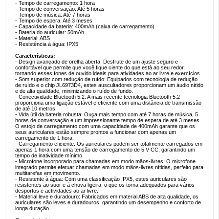
- Tempo de carregamento: 1 hora
- Tempo de conversação: Até 5 horas
- Tempo de música: Até 7 horas
- Tempo de espera: Até 3 meses
- Capacidade da bateria: 400mAh (caixa de carregamento)
- Bateria do auricular: 50mAh
- Material: ABS
- Resistência à água: IPX5
Características:
- Design avançado de orelha aberta: Desfrute de um ajuste seguro e
confortável que permite que você fique ciente do que está ao seu redor,
tornando esses fones de ouvido ideais para atividades ao ar livre e exercícios.
- Som superior com redução de ruído: Equipados com tecnologia de redução
de ruído e o chip JL6973D4, estes auscultadores proporcionam um áudio nítido
e de alta qualidade, minimizando o ruído de fundo.
- Conectividade Bluetooth 5.2: A mais recente tecnologia Bluetooth 5.2
proporciona uma ligação estável e eficiente com uma distância de transmissão
de até 10 metros.
- Vida útil da bateria robusta: Ouça mais tempo com até 7 horas de música, 5
horas de conversação e um impressionante tempo de espera de até 3 meses.
O estojo de carregamento com uma capacidade de 400mAh garante que os
seus auriculares estão sempre prontos a funcionar com apenas um
carregamento de 1 hora.
- Carregamento eficiente: Os auriculares podem ser totalmente carregados em
apenas 1 hora com uma tensão de carregamento de 5 V CC, garantindo um
tempo de inatividade mínimo.
- Microfone incorporado para chamadas em modo mãos-livres: O microfone
integrado permite efetuar chamadas em modo mãos-livres nítidas, perfeito para
multitarefas em movimento.
- Resistente à água: Com uma classificação IPX5, estes auriculares são
resistentes ao suor e à chuva ligeira, o que os torna adequados para vários
desportos e actividades ao ar livre.
- Material leve e duradouro: Fabricados em material ABS de alta qualidade, os
auriculares são leves e duradouros, garantindo um desempenho e conforto de
longa duração.