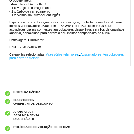
O pacote inclui:
- Auriculares Bluetooth F15
- 1 x Estojo de carregamento
- 1 x Cabo de carregamento
- 1 x Manual do utilizador em inglês
Experimente a combinação perfeita de inovação, conforto e qualidade de som
com os auscultadores Bluetooth F15 OWS Open-Ear. Melhore as suas
actividades diárias com estes auscultadores desportivos sem fios de qualidade
superior, concebidos para serem o seu melhor companheiro de áudio.
Embalagem: Euroblister
EAN: 5714122480910
Categorias relacionadas:
Acessórios telemóveis
,
Auscultadores
,
Auscultadores
para correr e treinar
ENTREGA RÁPIDA
CLUB TRENDY
GANHE 7% DE DESCONTO
APOIO CHAT:
SEGUNDA-SEXTA
DAS 9H À 21H
POLÍTICA DE DEVOLUÇÃO DE 30 DIAS