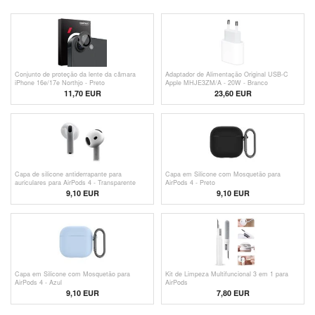
Conjunto de proteção da lente da câmara
Adaptador de Alimentação Original USB-C
iPhone 16e/17e Northjo - Preto
Apple MHJE3ZM/A - 20W - Branco
11,70 EUR
23,60
EUR
Capa de silicone antiderrapante para
Capa em Silicone com Mosquetão para
auriculares para AirPods 4 - Transparente
AirPods 4 - Preto
9,10 EUR
9,10 EUR
Capa em Silicone com Mosquetão para
Kit de Limpeza Multifuncional 3 em 1 para
AirPods 4 - Azul
AirPods
9,10 EUR
7,80 EUR