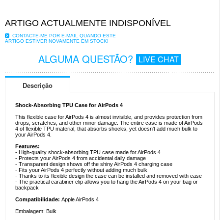
ARTIGO ACTUALMENTE INDISPONÍVEL
CONTACTE-ME POR E-MAIL QUANDO ESTE
ARTIGO ESTIVER NOVAMENTE EM STOCK!
ALGUMA QUESTÃO?
LIVE CHAT
Descrição
Shock-Absorbing TPU Case for AirPods 4
This flexible case for AirPods 4 is almost invisible, and provides protection from
drops, scratches, and other minor damage. The entire case is made of AirPods
4 of flexible TPU material, that absorbs shocks, yet doesn't add much bulk to
your AirPods 4.
Features:
- High-quality shock-absorbing TPU case made for AirPods 4
- Protects your AirPods 4 from accidental daily damage
- Transparent design shows off the shiny AirPods 4 charging case
- Fits your AirPods 4 perfectly without adding much bulk
- Thanks to its flexible design the case can be installed and removed with ease
- The practical carabiner clip allows you to hang the AirPods 4 on your bag or
backpack
Compatibilidade:
Apple AirPods 4
Embalagem: Bulk