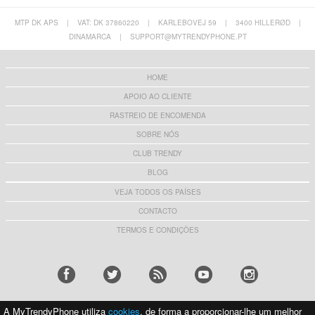
MTP DK APS
|
VAT: DK 37860220
|
KARLEBOVEJ 59
|
3400 HILLERØD
|
DINAMARCA
|
SUPPORT@MYTRENDYPHONE.PT
HOME
APOIO AO CLIENTE
RASTREIO DE ENCOMENDA
SOBRE NÓS
CLUB TRENDY
BLOG
VEJA TODOS OS PAÍSES
CONTACTO
TERMOS E CONDIÇÕES
A MyTrendyPhone utiliza
cookies
, de forma a proporcionar-lhe um melhor